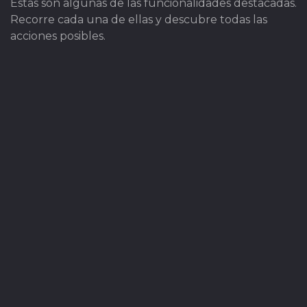
Estas son algunas de las funcionalidades destacadas.
Recorre cada una de ellas y descubre todas las
acciones posibles.
Marketing y promoción
Integración de la plataforma con las
diferentes estrategias de marketing y
comunicación.
Saber más