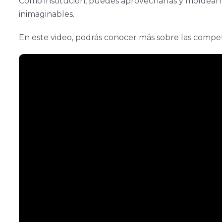
Como institución, puedes aprovecharlas y moldearla
inimaginables.
En este video, podrás conocer más sobre las compete