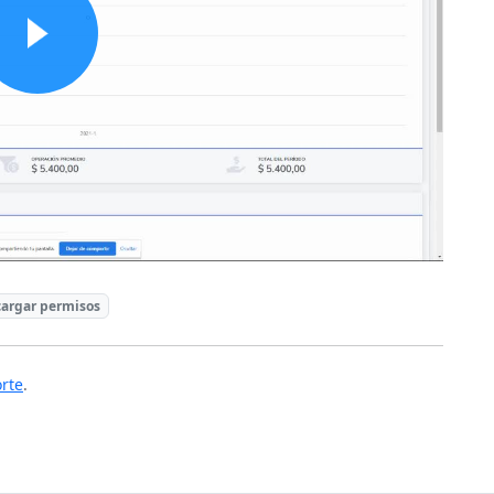
cargar permisos
orte
.